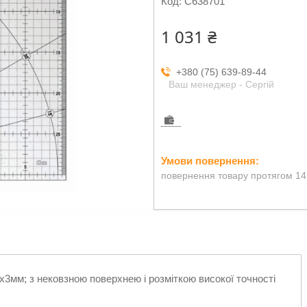
Код:
C638701
1 031 ₴
+380 (75) 639-89-44
Ваш менеджер - Сергій
повернення товару протягом 14
3мм; з нековзною поверхнею і розміткою високої точності