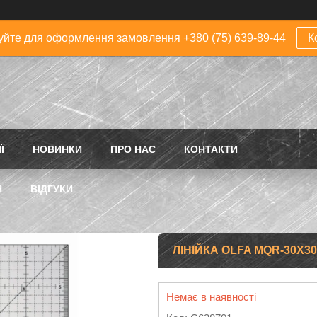
йте для оформлення замовлення +380 (75) 639-89-44
К
Ї
НОВИНКИ
ПРО НАС
КОНТАКТИ
Н
ВІДГУКИ
ЛІНІЙКА OLFA MQR-30X3
Немає в наявності