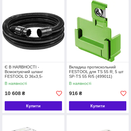
Є В НАЯВНОСТІ -
Вкладиш протискольний
Всмоктуючий шланг
FESTOOL для TS 55 R; 5 шт
FESTOOL D 36x3,5-
SP-TS 55 R/5 (499011)
AS/KS/B/LHS 225 (577101)
В наявності
В наявності
10 608
916
₴
₴
Купити
Купити