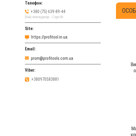
ОСОБ
+380 (75) 639-89-44
Ваш менеджер - Сергій
https://profitool.in.ua
prom@profitools.com.ua
Ви
о
+380970583881
Ма
ко