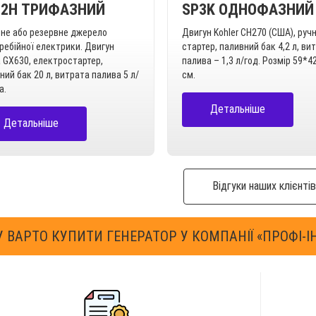
SP3K ОДНОФАЗНИЙ
12H ТРИФАЗНИЙ
Двигун Kohler CH270 (США), руч
не або резервне джерело
стартер, паливний бак 4,2 л, ви
ребійної електрики. Двигун
палива – 1,3 л/год. Розмір 59*4
 GX630, електростартер,
см.
ний бак 20 л, витрата палива 5 л/
а.
Детальніше
Детальніше
Відгуки наших клієнтів
 ВАРТО КУПИТИ ГЕНЕРАТОР У КОМПАНІЇ «ПРОФІ-І