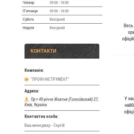
Четвер
09:00
18:00
Пʼятниця
09:00
18:00
Субота
Вихідний
Вес
Неділя
Вихідний
ори
офіці
КОНТАКТИ
"ПРОФІ-ІНСТРУМЕНТ"
У на
Пр-т 40-річчя Жовтня (Голосіївский) 27,
Київ, Україна
найб
офіц
Ваш менеджер - Сергій