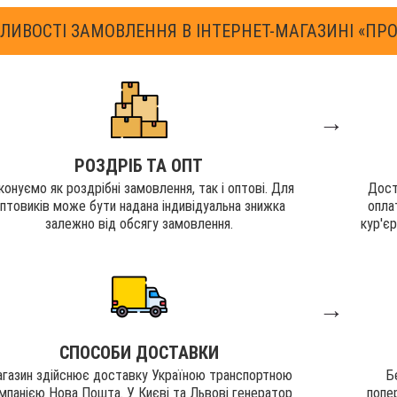
ЛИВОСТІ ЗАМОВЛЕННЯ В ІНТЕРНЕТ-МАГАЗИНІ «ПРО
→
РОЗДРІБ ТА ОПТ
конуємо як роздрібні замовлення, так і оптові. Для
Дост
птовиків може бути надана індивідуальна знижка
опла
залежно від обсягу замовлення.
кур'є
→
СПОСОБИ ДОСТАВКИ
газин здійснює доставку Україною транспортною
Б
мпанією Нова Пошта. У Києві та Львові генератор
попе