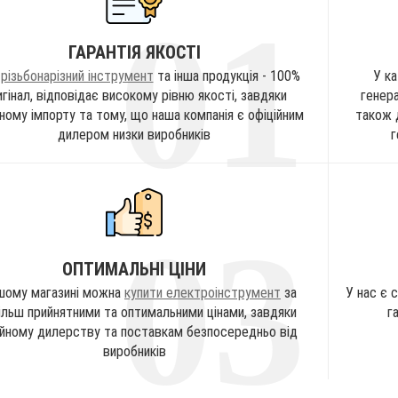
01
ГАРАНТІЯ ЯКОСТІ
ь
різьбонарізний інструмент
та інша продукція - 100%
У к
гінал, відповідає високому рівню якості, завдяки
генера
йному імпорту та тому, що наша компанія є офіційним
також 
дилером низки виробників
г
03
ОПТИМАЛЬНІ ЦІНИ
шому магазині можна
купити електроінструмент
за
У нас є 
ільш прийнятними та оптимальними цінами, завдяки
г
ійному дилерству та поставкам безпосередньо від
виробників