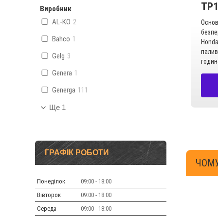
TP
Виробник
AL-KO
2
Основ
безпе
Bahco
1
Honda
палив
Gelg
3
годин
Genera
1
Generga
111
Ще 1
ГРАФІК РОБОТИ
ЧОМУ
Понеділок
09:00
18:00
Вівторок
09:00
18:00
Середа
09:00
18:00