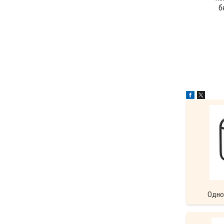
б
Одно