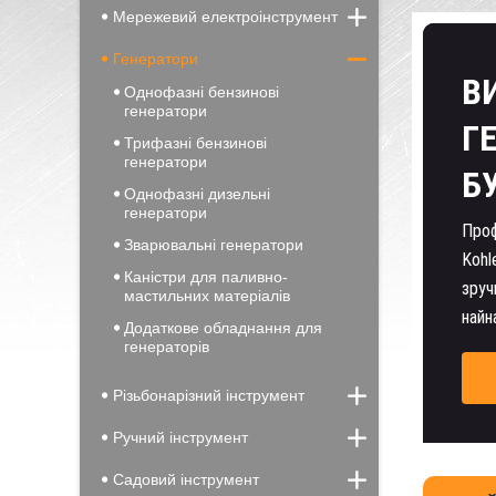
Мережевий електроінструмент
Генератори
В
Однофазні бензинові
генератори
Г
Трифазні бензинові
генератори
Б
Однофазні дизельні
генератори
Проф
Зварювальні генератори
Kohl
Каністри для паливно-
зруч
мастильних матеріалів
найн
Додаткове обладнання для
генераторів
Різьбонарізний інструмент
Ручний інструмент
Садовий інструмент