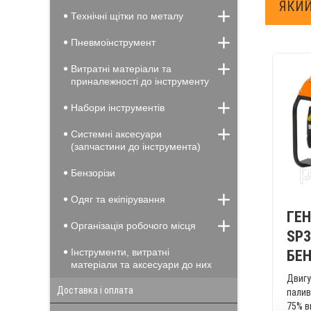
ЯКИЙ
Технічні щітки по металу
Пневмоінструмент
Витратні матеріали та
приналежності до інструменту
Набори інструментів
Системні аксесуари
(запчастини до інструмента)
Бензорізи
Одяг та екіпірування
ГЕН
Організація робочого місця
SP
Інструменти, витратні
БЕ
матеріали та аксесуари до них
Двигу
Доставка і оплата
палив
75% в