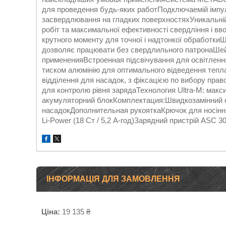
для проведення будь-яких работПодключаемій імпул
засвердлювання на гладких поверхностяхУникальні
робіт та максимальної ефективності свердління і вв
крутного моменту для точної і надтонкої обработки
дозволяє працювати без свердлильного патронаШейк
примененияВстроенная підсвічування для освітлення
тиском алюмінію для оптимального відведення тепла 
відділення для насадок, з фіксацією по вибору пра
для контролю рівня зарядаТехнология Ultra-M: макси
акумуляторний блокКомплектация:Швидкозамінний 
насадокДополнительная рукояткаКрючок для носіння
Li-Power (18 Ст / 5,2 А-год)Зарядний пристрій ASC
ІНФОРМАЦІЯ ДЛЯ ЗАМОВЛЕННЯ
Ціна:
19 135 ₴