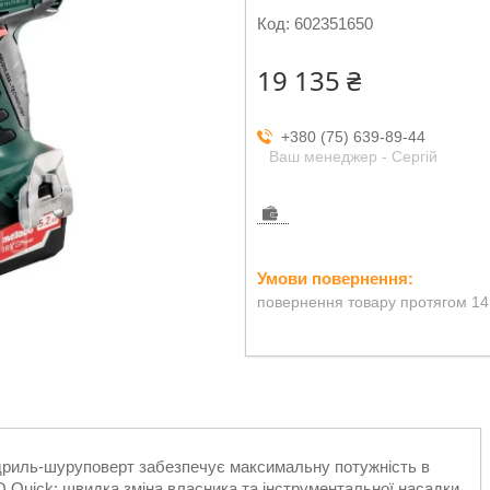
Код:
602351650
19 135 ₴
+380 (75) 639-89-44
Ваш менеджер - Сергій
повернення товару протягом 14
дриль-шуруповерт забезпечує максимальну потужність в
uick: швидка зміна власника та інструментальної насадки