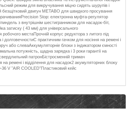
ьсний режим для викручування міцно сидять шурупів і
й безщітковий двигун METABO для швидкого просування
орачиванияРгесіѕіоп Stop: електронна муфта-регулятор
Шпиндель з внутрішнім шестигранником для насадок-біт,
а затиску ( 43 мм) для універсального
 робочого местаПрочній корпус редуктора з литого під
і долговечностиС практичним гачком для носіння на ремені і
воруч або слеваАккумуляторніе блоки з індикатором ємності
мальна потужність, щадна зарядка і 3 роки гарантії на
свердлильний патронБістросменній тримач
 на ремені і відділення для насадок2 акумуляторних блоку
 30-36 V "AIR COOLED"Пластиковий кейс