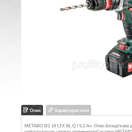
Опис
Характеристики
METABO BS 18 LTX BL Q I 5.2 Ач. Опис:Безщіткова 
найскладніших умовах примененияСистема METABO Q