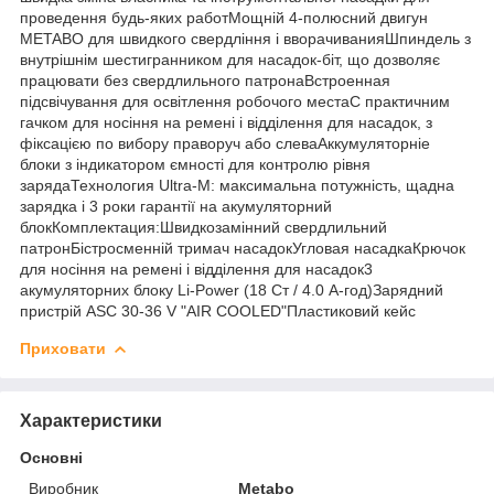
проведення будь-яких работМощній 4-полюсний двигун
METABO для швидкого свердління і вворачиванияШпиндель з
внутрішнім шестигранником для насадок-біт, що дозволяє
працювати без свердлильного патронаВстроенная
підсвічування для освітлення робочого местаС практичним
гачком для носіння на ремені і відділення для насадок, з
фіксацією по вибору праворуч або слеваАккумуляторніе
блоки з індикатором ємності для контролю рівня
зарядаТехнология Ultra-M: максимальна потужність, щадна
зарядка і 3 роки гарантії на акумуляторний
блокКомплектация:Швидкозамінний свердлильний
патронБістросменній тримач насадокУгловая насадкаКрючок
для носіння на ремені і відділення для насадок3
акумуляторних блоку Li-Power (18 Ст / 4.0 А-год)Зарядний
пристрій ASC 30-36 V "AIR COOLED"Пластиковий кейс
Приховати
Характеристики
Основні
Виробник
Metabo