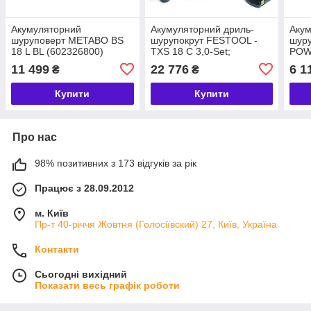
Акумуляторний
Акумуляторний дриль-
Акум
шуруповерт METABO ВЅ
шурупокрут FESTOOL -
шур
18 L ВL (602326800)
TXS 18 C 3,0-Set;
POW
безщітковий двигун EC-
(601
11 499
22 776
6 1
₴
₴
TEC (576896)
Купити
Купити
Про нас
98% позитивних з 173 відгуків за рік
Працює з 28.09.2012
м. Київ
Пр-т 40-річчя Жовтня (Голосіївский) 27, Київ, Україна
Контакти
Сьогодні вихідний
Показати весь графік роботи