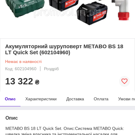
Акумуляторний шуруповерт METABO BS 18
LT Quick Set (602104960)
Немає в наявності
Код: 602104960
Роздріб
13 322
₴
Опис
Характеристики
Доставка
Оплата
Умови п
Опис
METABO BS 18 LT Quick Set. Опис:Система METABO Quick:
швидка зміна власника та інструментальної насадки для