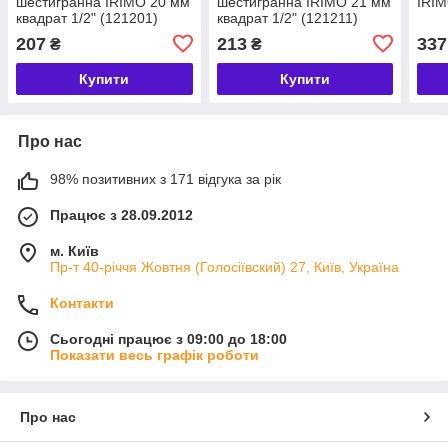
шестигранна IRIMO 20 мм
шестигранна IRIMO 21 мм
IRIM
квадрат 1/2" (121201)
квадрат 1/2" (121211)
207
213
337
₴
₴
Купити
Купити
Про нас
98% позитивних з 171 відгука за рік
Працює з 28.09.2012
м. Київ
Пр-т 40-річчя Жовтня (Голосіївский) 27, Київ, Україна
Контакти
Сьогодні працює з 09:00 до 18:00
Показати весь графік роботи
Про нас