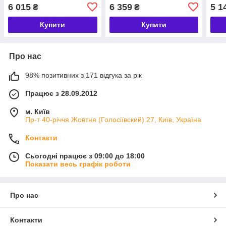
RebarCutter для набірних
RebarCutter для набірних
20х
6 015
6 359
5 1
₴
₴
систем 24606 Heller
систем 24607 Heller
Reba
сист
Купити
Купити
Про нас
98% позитивних з 171 відгука за рік
Працює з 28.09.2012
м. Київ
Пр-т 40-річчя Жовтня (Голосіївский) 27, Київ, Україна
Контакти
Сьогодні працює з 09:00 до 18:00
Показати весь графік роботи
Про нас
Контакти