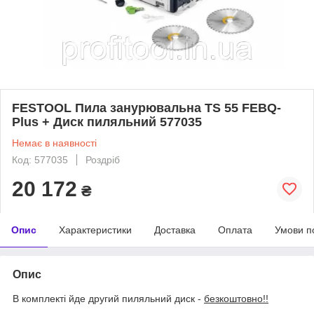
FESTOOL Пила занурювальна TS 55 FEBQ-
Plus + Диск пиляльний 577035
Немає в наявності
Код: 577035
Роздріб
20 172
₴
Опис
Характеристики
Доставка
Оплата
Умови п
Опис
В комплекті йде другий пиляльний диск -
безкоштовно!!