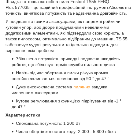
Швидка та точна заглибна пила Festool TS55 FEBQ-
Plus 577035 - це надійний професійний інструмент.Абсолютна
точність, виняткова потужність та надзвичайна довговічність.
У поєднанні з такими аксесуарами, як напрямні рейки чи
кутовий упор, або добре продуманими невеликими
додатковими елементами, які підтвердили свою користь, а
також пилососом, оптимально підібраним до машини, TS 55
забезпечує чудові результати та ідеально підходить для
вирішення всіх проблем.
Збільшена потужність приводу і подвоєна швидкість
роботи, що збільшує термін служби пильного диска
Навіть під час обертання пилки ріжуча кромка
постійно залишається незмінною від 90 ° до 47 °
Дуже висококласна система
пиляння
завдяки
численним аксесуарам
Кутове регулювання з функцією підрізування від -1 °
до 47 °
Характеристики
Споживана потужність: 1 200 Вт
Число обертів холостого ходу: 2 000 - 5 800 об/хв