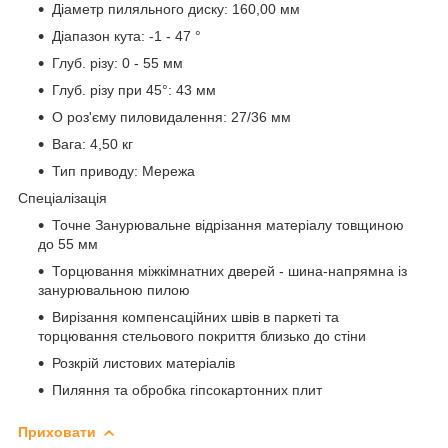
Діаметр пиляльного диску: 160,00 мм
Діапазон кута: -1 - 47 °
Глуб. різу: 0 - 55 мм
Глуб. різу при 45°: 43 мм
O роз'єму пиловидалення: 27/36 мм
Вага: 4,50 кг
Тип приводу: Мережа
Спеціалізація
Точне Занурювальне відрізання матеріалу товщиною
до 55 мм
Торцювання міжкімнатних дверей - шина-напрямна із
занурювальною пилою
Вирізання компенсаційних швів в паркеті та
торцювання стельового покриття близько до стіни
Розкрій листових матеріалів
Пиляння та обробка гіпсокартонних плит
Приховати