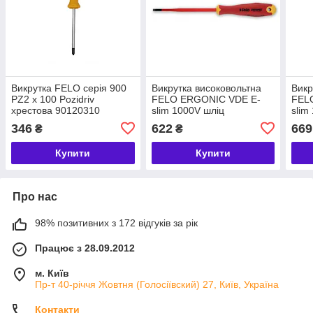
Викрутка FELO серія 900
Викрутка високовольтна
Викр
PZ2 x 100 Pozidriv
FELO ERGONІC VDE E-
FEL
хрестова 90120310
slim 1000V шліц
slim
6,5х1,2x125х115 мм
4,5х
346
622
669
₴
₴
(41396590)
(413
Купити
Купити
Про нас
98% позитивних з 172 відгуків за рік
Працює з 28.09.2012
м. Київ
Пр-т 40-річчя Жовтня (Голосіївский) 27, Київ, Україна
Контакти