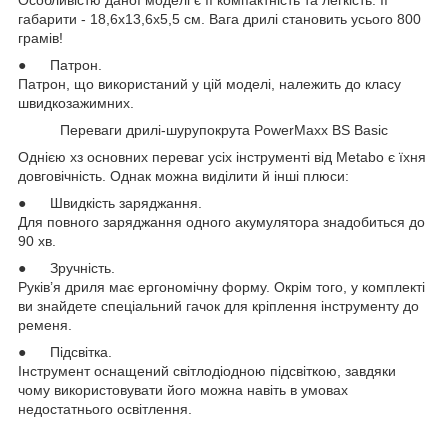
габарити - 18,6х13,6х5,5 см. Вага дрилі становить усього 800
грамів!
● Патрон.
Патрон, що використаний у цій моделі, належить до класу
швидкозажимних.
Переваги дрилі-шурупокрута PowerMaxx BS Basic
Однією хз основних переваг усіх інструменті від Metabo є їхня
довговічність. Однак можна виділити й інші плюси:
● Швидкість заряджання.
Для повного заряджання одного акумулятора знадобиться до
90 хв.
● Зручність.
Руків’я дриля має ергономічну форму. Окрім того, у комплекті
ви знайдете спеціальний гачок для кріплення інструменту до
ременя.
● Підсвітка.
Інструмент оснащений світлодіодною підсвіткою, завдяки
чому використовувати його можна навіть в умовах
недостатнього освітлення.