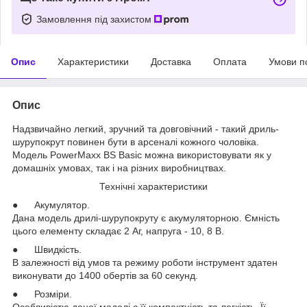
Замовлення під захистом
Опис
Характеристики
Доставка
Оплата
Умови п
Опис
Надзвичайно легкий, зручний та довговічний - такий дриль-
шурупокрут повинен бути в арсеналі кожного чоловіка.
Модель PowerMaxx BS Basic можна використовувати як у
домашніх умовах, так і на різних виробництвах.
Технічні характеристики
● Акумулятор.
Дана модель дрилі-шурупокруту є акумуляторною. Ємність
цього елементу складає 2 Аг, напруга - 10, 8 В.
● Швидкість.
В залежності від умов та режиму роботи інструмент здатен
виконувати до 1400 обертів за 60 секунд.
● Розміри.
Особливістю даної моделі є її компактність та легкість. Її