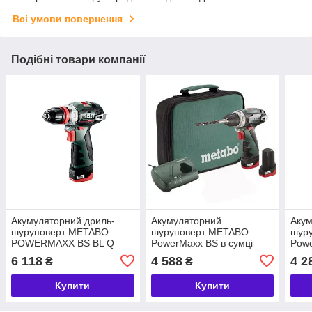
Всі умови повернення
Подібні товари компанії
Акумуляторний дриль-
Акумуляторний
Акум
шуруповерт METABO
шуруповерт METABO
шуру
POWERMAXX BS BL Q
PowerMaxx BS в сумці
Powe
(601749500)
(600079550)
(600
6 118
4 588
4 2
₴
₴
Купити
Купити