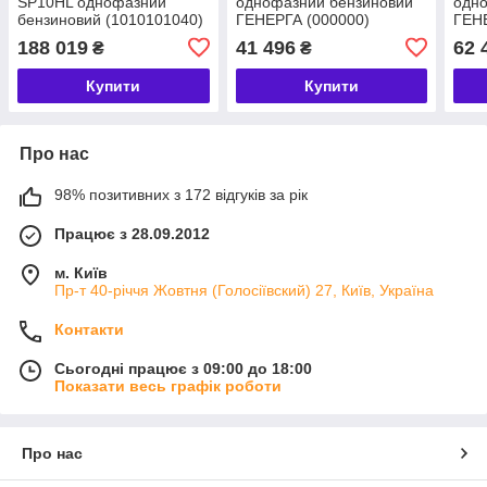
SP10HL однофазний
однофазний бензиновий
одн
бензиновий (1010101040)
ГЕНЕРГА (000000)
ГЕН
188 019
41 496
62 
₴
₴
Купити
Купити
Про нас
98% позитивних з 172 відгуків за рік
Працює з 28.09.2012
м. Київ
Пр-т 40-річчя Жовтня (Голосіївский) 27, Київ, Україна
Контакти
Сьогодні працює з 09:00 до 18:00
Показати весь графік роботи
Про нас