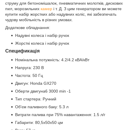
струму для бетономішалок, пневматичних молотків, дискових
пил, морозильних
камер
і т. Д. З цим генератором ви можете
купити набір жорстких або надувних коліс, які забезпечать
чудову мобільність в різних умовах.
Додаткове обладнання:
Надувні колеса і набір ручок
Жорсткі колеса і набір ручок
Спецификація
Номінальна потужність: 4.2/4.2 кВА/кВт
Напруга: 230 В
Частота: 50 Гц
Двигун: Honda GX270
Oберти двигуна6 3000 min -1
Тип стартера: Ручний
Об'єм паливного баку: 5.3 л
Витрати палива при 75% навантаження: 1.5 л/г
Габарити: 80,5x50x50 цм