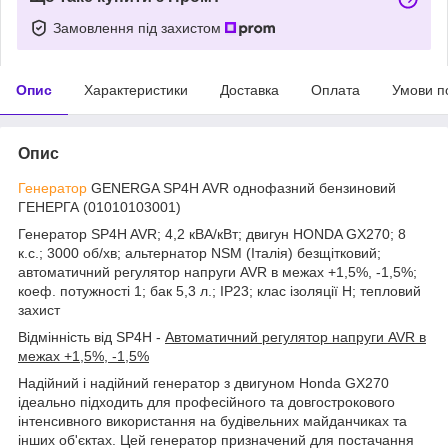
Замовлення під захистом
Опис
Характеристики
Доставка
Оплата
Умови п
Опис
Генератор
GENERGA SP4H AVR однофазний бензиновий
ГЕНЕРГА (01010103001)
Генератор SP4H AVR; 4,2 кВА/кВт; двигун HONDA GX270; 8
к.с.; 3000 об/хв; альтернатор NSM (Італія) безщітковий;
автоматичний регулятор напруги AVR в межах +1,5%, -1,5%;
коеф. потужності 1; бак 5,3 л.; IP23; клас ізоляції H; тепловий
захист
Відмінність від SP4H -
Автоматичний регулятор напруги AVR в
межах +1,5%, -1,5%
Надійний і надійний генератор з двигуном Honda GX270
ідеально підходить для професійного та довгострокового
інтенсивного використання на будівельних майданчиках та
інших об'єктах. Цей генератор призначений для постачання