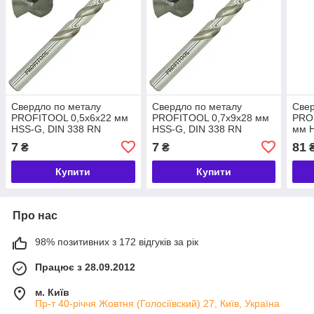
Свердло по металу
Свердло по металу
Свер
PROFITOOL 0,5х6х22 мм
PROFITOOL 0,7х9х28 мм
PRO
HSS-G, DIN 338 RN
HSS-G, DIN 338 RN
мм H
(40014) (1 шт.)
(40022) (1 шт.)
(407
7
7
81
₴
₴
Купити
Купити
Про нас
98% позитивних з 172 відгуків за рік
Працює з 28.09.2012
м. Київ
Пр-т 40-річчя Жовтня (Голосіївский) 27, Київ, Україна