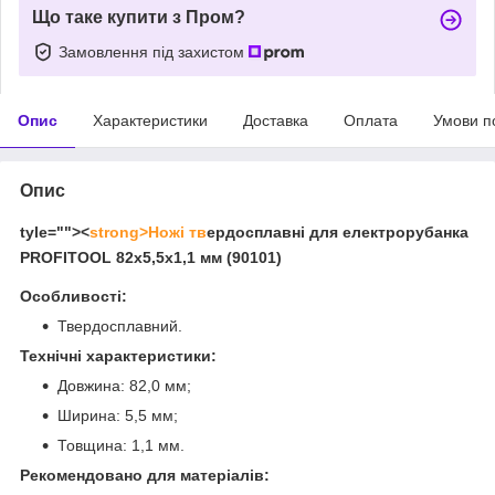
Що таке купити з Пром?
Замовлення під захистом
Опис
Характеристики
Доставка
Оплата
Умови п
Опис
tyle=""><
strong>Ножі тв
ердосплавні для електрорубанка
PROFITOOL 82х5,5х1,1 мм (90101)
Особливості:
Твердосплавний.
Технічні характеристики:
Довжина: 82,0 мм;
Ширина: 5,5 мм;
Товщина: 1,1 мм.
Рекомендовано для матеріалів: