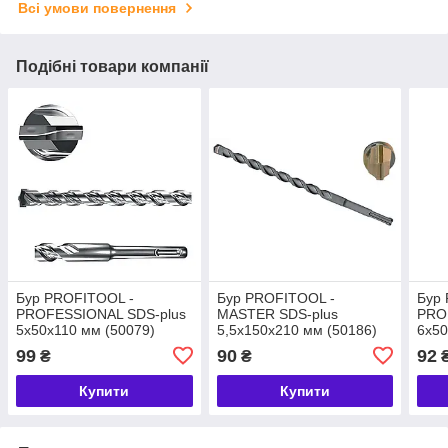
Всі умови повернення
Подібні товари компанії
Бур PROFITOOL -
Бур PROFITOOL -
Бур
PROFESSIONAL SDS-plus
MASTER SDS-plus
PRO
5x50x110 мм (50079)
5,5х150х210 мм (50186)
6х50
99
90
92
₴
₴
Купити
Купити