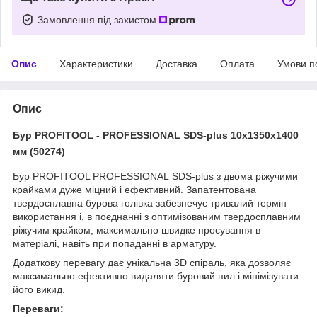
Замовлення під захистом
Опис
Характеристики
Доставка
Оплата
Умови п
Опис
Бур PROFITOOL - PROFESSIONAL SDS-plus 10х1350х1400
мм (50274)
Бур PROFITOOL PROFESSIONAL SDS-plus з двома ріжучими
крайками дуже міцний і ефективний. Запатентована
твердосплавна бурова голівка забезпечує тривалий термін
використання і, в поєднанні з оптимізованим твердосплавним
ріжучим крайком, максимально швидке просування в
матеріалі, навіть при попаданні в арматуру.
Додаткову перевагу дає унікальна 3D спіраль, яка дозволяє
максимально ефективно видаляти буровий пил і мінімізувати
його викид.
Переваги: