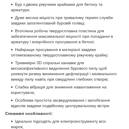
Бур з двома ріжучими крайками для бетону та
арматури;
Дуже висока міцність при тривалому терміні служби
завдяки запатентованій буровій голівці;
Втоплена робоча твердосплавна пластина для
забезпечення максимальної міцності при попаданні в
арматуру і енергійного просування в бетоні;
Найкраще просування в матеріалі завдяки
оптимізованому твердосплавному ріжучому крайку;
Тривимірні 3D спіральні канавки для
високоефективного видалення бурового пилу щоб
уникнути ризику виникнення дефлаграції і мінімального
викиду пилу навіть при свердлінні глибоких отворів;
Слабка вібрація для зниження навантаження на
користувача;
Особлива простота засвердлювання і запобігання
відколів завдяки подвійному центрувальному вістрю.
Споживчі особливості:
Ідеально підходять для електроінструменту всіх
марок;