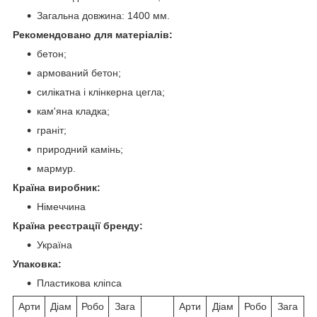
Загальна довжина: 1400 мм.
Рекомендовано для матеріалів:
бетон;
армований бетон;
силікатна і клінкерна цегла;
кам'яна кладка;
граніт;
природний камінь;
мармур.
Країна виробник:
Німеччина
Країна реєстрації бренду:
Україна
Упаковка:
Пластикова кліпса
Арти
Діам
Робо
Зага
Арти
Діам
Робо
Зага