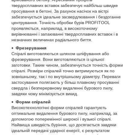
твердосплавних вставок забезпечує найбільш швидке
просування в бетоні. За рахунок насічок на вістрі
забезпечується ідеальне засвердлювання і бездоганне
центрування. Точність обробки бурів PROFITOOL
проявляється, наприклад, в високоточному
вирівнюванні і запаюванні твердосплавних вставок і в
незначних величинах радіального биття.
Фрезерування
Спіралі виготовляються шляхом шліфування або
фрезерування. Вони виготовляються із цільної
заготовки. Таким чином, забезпечується точність форми
спіралі. Розміри спіралей точно витримуються як по
зовнішньому, так і по внутрішньому діаметру. Переваги
застосування полягають у більш плавному просуванні
свердла і безперервному видаленні бурового пилу,
завдяки чому мінімізується викид.
Форми спіралей
Високотехнологічні форми спіралей гарантують
оптимальне видалення бурового пилу, наприклад, за
допомогою поперемінної широкої і вузької спіралі.
Найвища швидкість буріння, що досягається завдяки
ідеальній передачі ударної енергії, є результатом