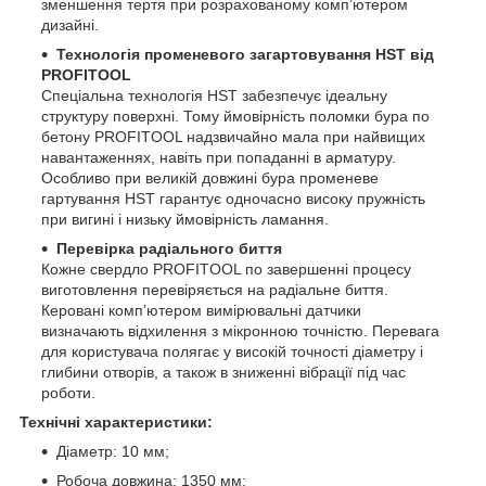
зменшення тертя при розрахованому комп’ютером
дизайні.
Технологія променевого загартовування HST від
PROFITOOL
Спеціальна технологія HST забезпечує ідеальну
структуру поверхні. Тому ймовірність поломки бура по
бетону PROFITOOL надзвичайно мала при найвищих
навантаженнях, навіть при попаданні в арматуру.
Особливо при великій довжині бура променеве
гартування HST гарантує одночасно високу пружність
при вигині і низьку ймовірність ламання.
Перевірка радіального биття
Кожне свердло PROFITOOL по завершенні процесу
виготовлення перевіряється на радіальне биття.
Керовані комп’ютером вимірювальні датчики
визначають відхилення з мікронною точністю. Перевага
для користувача полягає у високій точності діаметру і
глибини отворів, а також в зниженні вібрації під час
роботи.
Технічні характеристики:
Діаметр: 10 мм;
Робоча довжина: 1350 мм;