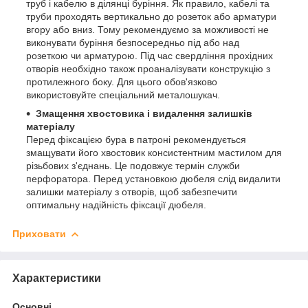
труб і кабелю в ділянці буріння. Як правило, кабелі та
труби проходять вертикально до розеток або арматури
вгору або вниз. Тому рекомендуємо за можливості не
виконувати буріння безпосередньо під або над
розеткою чи арматурою. Під час свердління прохідних
отворів необхідно також проаналізувати конструкцію з
протилежного боку. Для цього обов'язково
використовуйте спеціальний металошукач.
Змащення хвостовика і видалення залишків
матеріалу
Перед фіксацією бура в патроні рекомендується
змащувати його хвостовик консистентним мастилом для
різьбових з'єднань. Це подовжує термін служби
перфоратора. Перед установкою дюбеля слід видалити
залишки матеріалу з отворів, щоб забезпечити
оптимальну надійність фіксації дюбеля.
Приховати
Характеристики
Основні