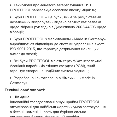
Технологія променевого загартовування HST
PROFITOOL забезпечує особливо високу міцність;
Бури PROFITOOL – це бури, яким за результатами
незалежних випробувань видано сертифікат безпеки
щодо вібрації рук згідно з Директивою 2002/44/ЄС щодо
вібрації;
Бури PROFITOOL з маркуванням «Made in Germany»
виробляються відповідно до системи управління якості
ISO 9001:2015, що гарантує дотримання найвищих
вимог до якості;
Всі бури PROFITOOL мають сертифікат незалежної
Асоціації виробників стінних свердел (PGM), який
гарантує створення надійних систем з’єднань;
Розроблено і виготовлено в Німеччині «Made in
Germany».
Технічні особливості:
Швидше
Інноваційні твердосплавні ріжучі крайки PROFITOOL
оптимізовані для найбільш жорстких умов застосування
в бетоні і камені, і навіть для буріння сильно
армованого бетону. Агресивний профіль