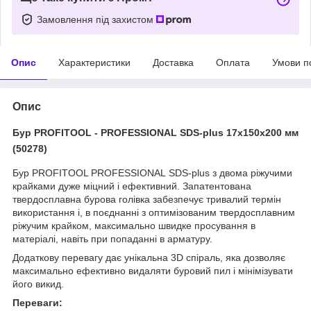
Замовлення під захистом
Опис
Характеристики
Доставка
Оплата
Умови п
Опис
Бур PROFITOOL - PROFESSIONAL SDS-plus 17х150х200 мм
(50278)
Бур PROFITOOL PROFESSIONAL SDS-plus з двома ріжучими
крайками дуже міцний і ефективний. Запатентована
твердосплавна бурова голівка забезпечує тривалий термін
використання і, в поєднанні з оптимізованим твердосплавним
ріжучим крайком, максимально швидке просування в
матеріалі, навіть при попаданні в арматуру.
Додаткову перевагу дає унікальна 3D спіраль, яка дозволяє
максимально ефективно видаляти буровий пил і мінімізувати
його викид.
Переваги: