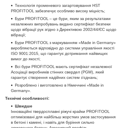
Технологія променевого загартовування HST
PROFITOOL забезпечує особливо високу міцність;
Бури PROFITOOL – це бури, яким за результатами
незалежних випробувань видано сертифікат безпеки
щодо вібрації рук згідно з Директивою 2002/44/ЄС щодо
вібрації;
Бури PROFITOOL з маркуванням «Made in Germany»
виробляються відповідно до системи управління якості
ISO 9001:2015, що гарантує дотримання найвищих
вимог до якості;
Всі бури PROFITOOL мають сертифікат незалежної
Асоціації виробників стінних свердел (PGM), який
гарантує створення надійних систем з’єднань;
Розроблено і виготовлено в Німеччині «Made in
Germany».
Технічні особливості:
Швидше
Інноваційні твердосплавні ріжучі крайки PROFITOOL
оптимізовані для найбільш жорстких умов застосування
в бетоні і камені, і навіть для буріння сильно
армованого бетону. Агресивний профіль