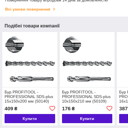
Повернення товару впродовж 14 днів за домовленістю
Всі умови повернення
Подібні товари компанії
Бур PROFITOOL -
Бур PROFITOOL -
Бур
PROFESSIONAL SDS-plus
PROFESSIONAL SDS-plus
PRO
15х150х200 мм (50140)
10х150х210 мм (50109)
16х1
409
176
387
₴
₴
Купити
Купити