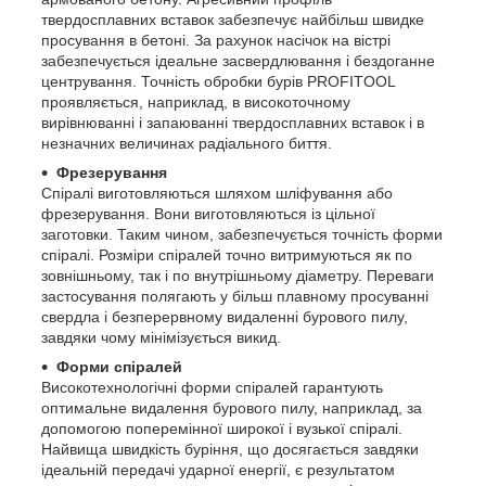
твердосплавних вставок забезпечує найбільш швидке
просування в бетоні. За рахунок насічок на вістрі
забезпечується ідеальне засвердлювання і бездоганне
центрування. Точність обробки бурів PROFITOOL
проявляється, наприклад, в високоточному
вирівнюванні і запаюванні твердосплавних вставок і в
незначних величинах радіального биття.
Фрезерування
Спіралі виготовляються шляхом шліфування або
фрезерування. Вони виготовляються із цільної
заготовки. Таким чином, забезпечується точність форми
спіралі. Розміри спіралей точно витримуються як по
зовнішньому, так і по внутрішньому діаметру. Переваги
застосування полягають у більш плавному просуванні
свердла і безперервному видаленні бурового пилу,
завдяки чому мінімізується викид.
Форми спіралей
Високотехнологічні форми спіралей гарантують
оптимальне видалення бурового пилу, наприклад, за
допомогою поперемінної широкої і вузької спіралі.
Найвища швидкість буріння, що досягається завдяки
ідеальній передачі ударної енергії, є результатом