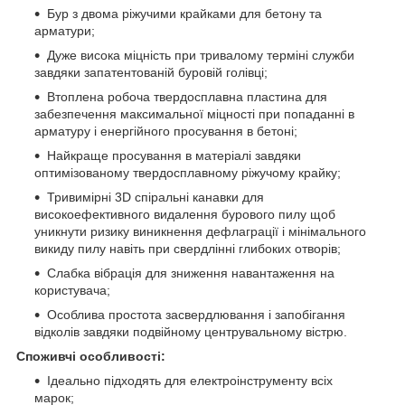
Бур з двома ріжучими крайками для бетону та
арматури;
Дуже висока міцність при тривалому терміні служби
завдяки запатентованій буровій голівці;
Втоплена робоча твердосплавна пластина для
забезпечення максимальної міцності при попаданні в
арматуру і енергійного просування в бетоні;
Найкраще просування в матеріалі завдяки
оптимізованому твердосплавному ріжучому крайку;
Тривимірні 3D спіральні канавки для
високоефективного видалення бурового пилу щоб
уникнути ризику виникнення дефлаграції і мінімального
викиду пилу навіть при свердлінні глибоких отворів;
Слабка вібрація для зниження навантаження на
користувача;
Особлива простота засвердлювання і запобігання
відколів завдяки подвійному центрувальному вістрю.
Споживчі особливості:
Ідеально підходять для електроінструменту всіх
марок;