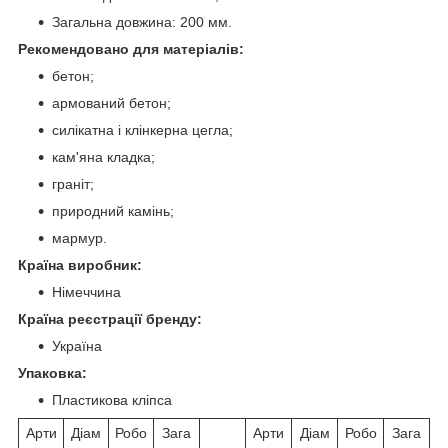
Загальна довжина: 200 мм.
Рекомендовано для матеріалів:
бетон;
армований бетон;
силікатна і клінкерна цегла;
кам'яна кладка;
граніт;
природний камінь;
мармур.
Країна виробник:
Німеччина
Країна реєстрації бренду:
Україна
Упаковка:
Пластикова кліпса
Арти
Діам
Робо
Зага
Арти
Діам
Робо
Зага