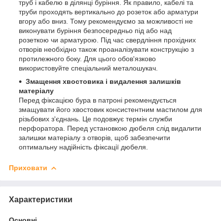
труб і кабелю в ділянці буріння. Як правило, кабелі та
труби проходять вертикально до розеток або арматури
вгору або вниз. Тому рекомендуємо за можливості не
виконувати буріння безпосередньо під або над
розеткою чи арматурою. Під час свердління прохідних
отворів необхідно також проаналізувати конструкцію з
протилежного боку. Для цього обов'язково
використовуйте спеціальний металошукач.
Змащення хвостовика і видалення залишків
матеріалу
Перед фіксацією бура в патроні рекомендується
змащувати його хвостовик консистентним мастилом для
різьбових з'єднань. Це подовжує термін служби
перфоратора. Перед установкою дюбеля слід видалити
залишки матеріалу з отворів, щоб забезпечити
оптимальну надійність фіксації дюбеля.
Приховати
Характеристики
Основні