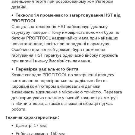
зменшення тертя при розрахованому комп’ютером
дизайні.
Технологія променевого загартовування HST від
PROFITOOL
Спеціальна технологія HST забезпечує ідеальну
структуру поверхні. Тому ймовірність поломки бура по
бетону PROFITOOL надзвичайно мала при найвищих
навантаженнях, навіть при попаданні в арматуру.
Особливо при великій довжині бура променеве
гартування HST гарантує одночасно високу пружність
при вигині і низьку ймовірність ламання.
Перевірка радіального биття
Кожне свердло PROFITOOL по завершенні процесу
виготовлення перевіряється на радіальне биття.
Керовані комп’ютером вимірювальні датчики
визначають відхилення з мікронною точністю. Перевага
для користувача полягає у високій точності діаметру і
глибини отворів, а також в зниженні вібрації під час
роботи.
Технічні характеристики:
Діаметр: 17 мм;
Робоча довжина: 150 мм;