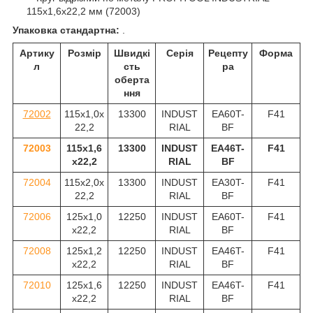
115x1,6x22,2 мм (72003)
Упаковка стандартна:
.
Артику
Розмір
Швидкі
Серія
Рецепту
Форма
л
сть
ра
оберта
ння
72002
115x1,0x
13300
INDUST
EA60T-
F41
22,2
RIAL
BF
72003
115x1,6
13300
INDUST
EA46T-
F41
x22,2
RIAL
BF
72004
115x2,0x
13300
INDUST
EA30T-
F41
22,2
RIAL
BF
72006
125x1,0
12250
INDUST
EA60T-
F41
x22,2
RIAL
BF
72008
125x1,2
12250
INDUST
EA46T-
F41
x22,2
RIAL
BF
72010
125x1,6
12250
INDUST
EA46T-
F41
x22,2
RIAL
BF