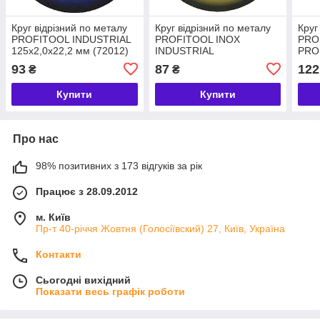
Круг відрізний по металу
Круг відрізний по металу
Круг
PROFITOOL INDUSTRIAL
PROFITOOL INOX
PRO
125х2,0х22,2 мм (72012)
INDUSTRIAL
PRO
125х0,75х22,2 мм (71008)
230x
93
87
122
₴
₴
Купити
Купити
Про нас
98% позитивних з 173 відгуків за рік
Працює з 28.09.2012
м. Київ
Пр-т 40-річчя Жовтня (Голосіївский) 27, Київ, Україна
Контакти
Сьогодні вихідний
Показати весь графік роботи