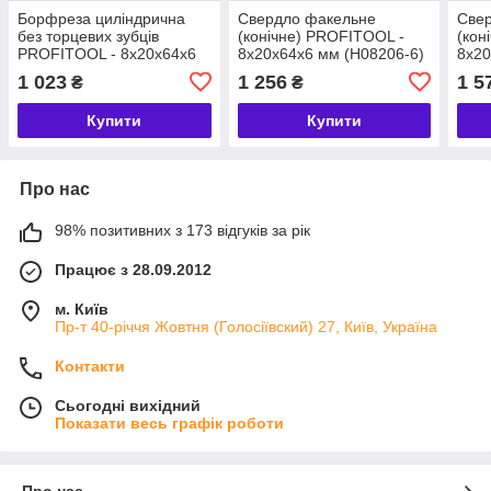
Борфреза циліндрична
Свердло факельне
Све
без торцевих зубців
(конічне) PROFITOOL -
(кон
PROFITOOL - 8х20х64х6
8x20x64x6 мм (H08206-6)
8x20
мм (A08206-6)
1 023
1 256
1 5
₴
₴
Купити
Купити
Про нас
98% позитивних з 173 відгуків за рік
Працює з 28.09.2012
м. Київ
Пр-т 40-річчя Жовтня (Голосіївский) 27, Київ, Україна
Контакти
Сьогодні вихідний
Показати весь графік роботи
Про нас