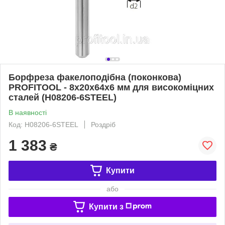
Борфреза факелоподібна (поконкова)
PROFITOOL - 8х20х64x6 мм для високоміцних
сталей (H08206-6STEEL)
В наявності
Код: H08206-6STEEL
Роздріб
1 383
₴
Купити
або
Купити з