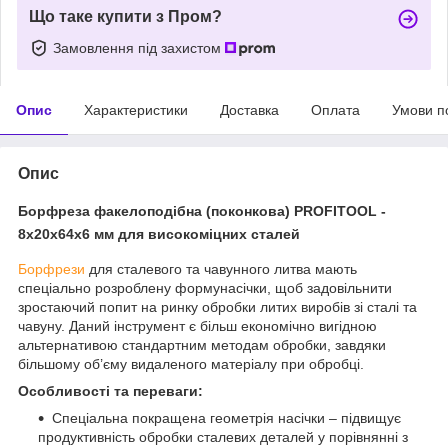
Що таке купити з Пром?
Замовлення під захистом
Опис
Характеристики
Доставка
Оплата
Умови п
Опис
Борфреза факелоподібна (поконкова) PROFITOOL -
8х20х64x6 мм для високоміцних сталей
Борфрези
для сталевого та чавунного литва мають
спеціально розроблену формунасічки, щоб задовільнити
зростаючий попит на ринку обробки литих виробів зі сталі та
чавуну. Даний інструмент є більш економічно вигідною
альтернативою стандартним методам обробки, завдяки
більшому об’єму видаленого матеріалу при обробці.
Особливості та переваги:
Спеціальна покращена геометрія насічки – підвищує
продуктивність обробки сталевих деталей у порівнянні з