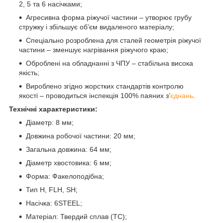
2, 5 та 6 насічками;
Агресивна форма ріжучої частини – утворює грубу
стружку і збільшує об’єм видаленого матеріалу;
Спеціально розроблена для сталей геометрія ріжучої
частини – зменшує нагрівання ріжучого краю;
Оброблені на обладнанні з ЧПУ – стабільна висока
якість;
Вироблено згідно жорстких стандартів контролю
якості – проводиться інспекція 100% паяних з’
єднань
.
Технічні характеристики:
Діаметр: 8 мм;
Довжина робочої частини: 20 мм;
Загальна довжина: 64 мм;
Діаметр хвостовика: 6 мм;
Форма: Факелоподібна;
Тип H, FLH, SH;
Насічка: 6STEEL;
Матеріал: Твердий сплав (ТС);