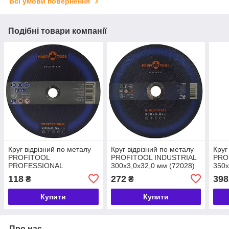
Всі умови повернення
Подібні товари компанії
Круг відрізний по металу
Круг відрізний по металу
Круг
PROFITOOL
PROFITOOL INDUSTRIAL
PRO
PROFESSIONAL
300x3,0x32,0 мм (72028)
350х
230х2,5х22,2 мм (72025)
118
272
398
₴
₴
Купити
Купити
Про нас