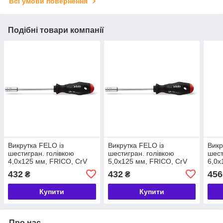
Всі умови повернення
Подібні товари компанії
Викрутка FELO із
Викрутка FELO із
Викр
шестигран. голівкою
шестигран. голівкою
шест
4,0х125 мм, FRІCO, CrV
5,0х125 мм, FRІCO, CrV
6,0х
сталь, 2 компонентна
сталь, 2 компонентна
стал
432
432
456
₴
₴
ручка, хромована.
ручка, хромована.
ручк
(52804040)
(52805040)
(528
Купити
Купити
Про нас