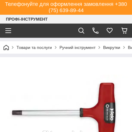
Телефонуйте для оформлення замовлення +380
(75) 639-89-44
ПРОФІ-ІНСТРУМЕНТ
Товари та послуги
Ручний інструмент
Викрутки
В