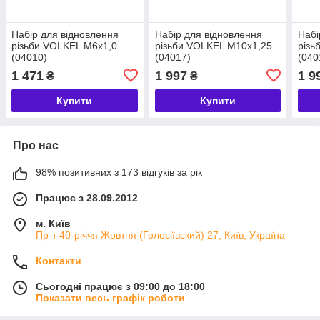
Набір для відновлення
Набір для відновлення
Набі
різьби VOLKEL М6х1,0
різьби VOLKEL М10х1,25
різь
(04010)
(04017)
(040
1 471
1 997
1 9
₴
₴
Купити
Купити
Про нас
98% позитивних з 173 відгуків за рік
Працює з 28.09.2012
м. Київ
Пр-т 40-річчя Жовтня (Голосіївский) 27, Київ, Україна
Контакти
Сьогодні працює з 09:00 до 18:00
Показати весь графік роботи