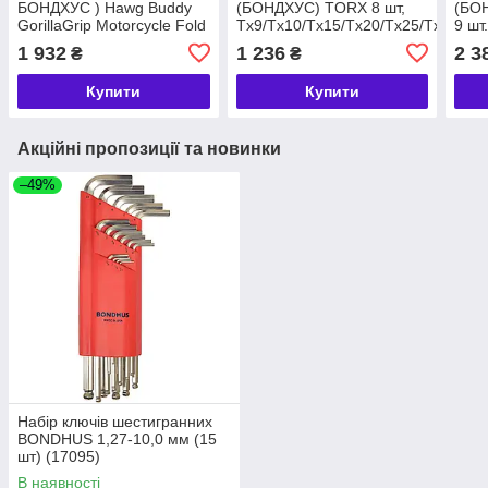
БОНДХУС ) Hawg Buddy
(БОНДХУС) TORX 8 шт,
(БО
GorillaGrip Motorcycle Fold
Tx9/Tx10/Tx15/Tx20/Tx25/Tx27/Tx3
9 шт
Up 12531
+ На
1 932
1 236
2 3
₴
₴
(БО
TORX
Купити
Купити
Акційні пропозиції та новинки
–49%
Набір ключів шестигранних
BONDHUS 1,27-10,0 мм (15
шт) (17095)
В наявності