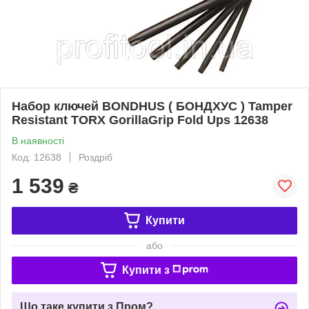
Набор ключей BONDHUS ( БОНДХУС ) Tamper
Resistant TORX GorillaGrip Fold Ups 12638
В наявності
Код: 12638
Роздріб
1 539
₴
Купити
або
Купити з
Що таке купити з Пром?