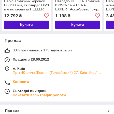
Набір алмазних коронок
Свердло HELLER алмазне
Набі
D68/83 мм, та свердл D6/8
8x35x67 мм CERA
алма
мм по кераміці HELLER
EXPERT Accu-Speed, 6-гр.
EXPE
TurboTile , розпилювач,
хвостовик, граніт,
6-гр.
12 792
1 198
3 4
₴
₴
водозбірник WaterStop,
черепиця, керамограніт,
чере
шаблон, кейс
кахель, скло, мармур
кахе
Купити
Купити
Про нас
98% позитивних з 173 відгуків за рік
Працює з 28.09.2012
м. Київ
Пр-т 40-річчя Жовтня (Голосіївский) 27, Київ, Україна
Контакти
Сьогодні вихідний
Показати весь графік роботи
Про нас