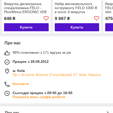
Викрутка діелектрична
Набір високовольтного
Викр
спеціалізована FELO -
інструменту FELO 1000 В
FEL
Plus/Minus ERGONІC VDE
в чохлі; 6 викруток
slim
E-slim 1000V Z1x80х105
(41381104)
мм (
648
9 667
475
₴
₴
мм (41719290)
Купити
Купити
Про нас
98% позитивних з 171 відгука за рік
Працює з 28.09.2012
м. Київ
Пр-т 40-річчя Жовтня (Голосіївский) 27, Київ, Україна
Контакти
Сьогодні працює з 09:00 до 18:00
Показати весь графік роботи
Про нас