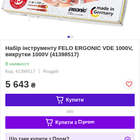
Набір інструменту FELO ERGONІC VDE 1000V,
викрутки 1000V (41398517)
В наявності
Код: 41398517
Роздріб
5 643
₴
Купити
або
Купити з
Що таке купити з Пром?