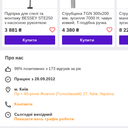
Підпірка для стелі та
Струбцина TGN 300х200
Стру
монтажу BESSEY STE250
мм, зусилля 7000 Н, чавун
мані
з насосною рукояткою
ковкий, T-подібна ручка.
зуси
(STE250)
BESSEY (БЕСЕЙ)
гвинт
3 881
4 380
8 2
₴
₴
BES
Купити
Купити
Про нас
98% позитивних з 173 відгуків за рік
Працює з 28.09.2012
м. Київ
Пр-т 40-річчя Жовтня (Голосіївский) 27, Київ, Україна
Контакти
Сьогодні вихідний
Показати весь графік роботи