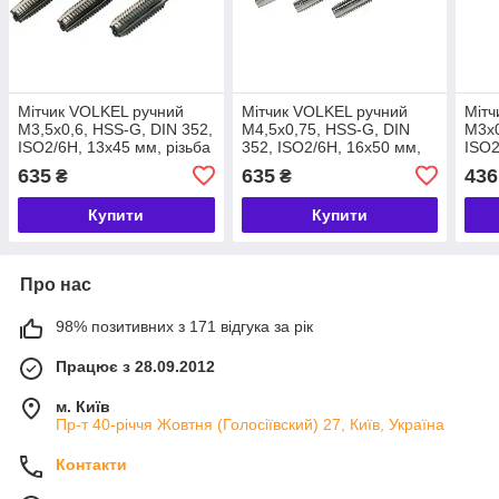
Мітчик VOLKEL ручний
Мітчик VOLKEL ручний
Мітч
М3,5х0,6, HSS-G, DIN 352,
М4,5х0,75, HSS-G, DIN
М3х0
ISO2/6H, 13х45 мм, різьба
352, ISO2/6H, 16х50 мм,
ISO2
DIN 13, для наскрізних та
різьба DIN 13, для
DIN 
635
635
436
₴
₴
глухих отворів,
наскрізних та глухих
глух
неабразивні
отворів, неабразивні
неаб
Купити
Купити
Про нас
98% позитивних з 171 відгука за рік
Працює з 28.09.2012
м. Київ
Пр-т 40-річчя Жовтня (Голосіївский) 27, Київ, Україна
Контакти