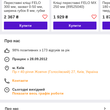
Переставні кліщі FELO
Кліщі переставні FELO MX
Пере
300 мм, захват 0-50 мм,
250 мм (89525040)
180 
ширина губок 8 мм, губки
твер
загартовані, CrV сталь,
HRC,
2 367
1 929
1 8
₴
₴
ковані (89503040)
стал
Купити
Купити
Про нас
98% позитивних з 173 відгуків за рік
Працює з 28.09.2012
м. Київ
Пр-т 40-річчя Жовтня (Голосіївский) 27, Київ, Україна
Контакти
Сьогодні вихідний
Показати весь графік роботи
Про нас