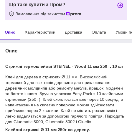
Що таке купити з Пром?
Замовлення під захистом
Опис
Характеристики
Доставка
Оплата
Умови п
Опис
Стрижні термоклейові STEINEL - Wood 11 мм 250 г, 10 шт
Клей для дерева в стрижнях Ø 11 мм. Високоякісний
термоклей для всіх типів деревини для приклеювання
дерев'яних молдингів або ремонту меблів, іграшок, моделей
та багато іншого. Зручна упаковка Easy-Pack з 10 клейовими
стрижнями (250 г). Клей схоплюється вже через 10 секунд, а
навантаження на склеєну поверхню можна здійснювати
приблизно через 2 хвилини. Клей не містить розчинників і
легко видаляється за допомогою гарячого повітря. Підходить
для Gluematic 5000, Gluematic 3002 і Gluefix.
Клейові стрижні Ø 11 мм 250г по дереву.