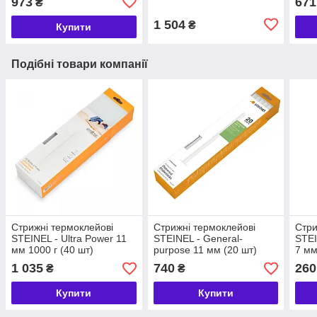
973
671
₴
1 504
₴
Купити
Подібні товари компанії
Стрижні термоклейові
Стрижні термоклейові
Стри
STEINEL - Ultra Power 11
STEINEL - General-
STEI
мм 1000 г (40 шт)
purpose 11 мм (20 шт)
7 мм
(046910)
(050092)
шт) 
1 035
740
260
₴
₴
Купити
Купити