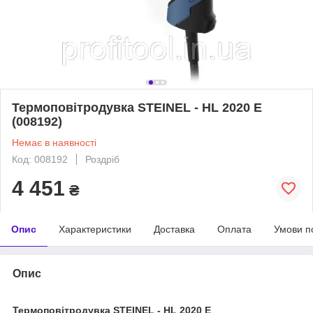
Термоповітродувка STEINEL - HL 2020 E
(008192)
Немає в наявності
Код: 008192
Роздріб
4 451
₴
Опис
Характеристики
Доставка
Оплата
Умови п
Опис
Термоповітродувка STEINEL - HL 2020 E