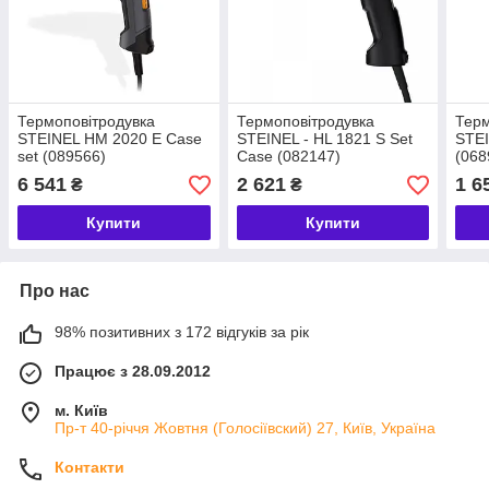
Термоповітродувка
Термоповітродувка
Терм
STEINEL HM 2020 E Case
STEINEL - HL 1821 S Set
STEI
set (089566)
Case (082147)
(068
6 541
2 621
1 6
₴
₴
Купити
Купити
Про нас
98% позитивних з 172 відгуків за рік
Працює з 28.09.2012
м. Київ
Пр-т 40-річчя Жовтня (Голосіївский) 27, Київ, Україна
Контакти