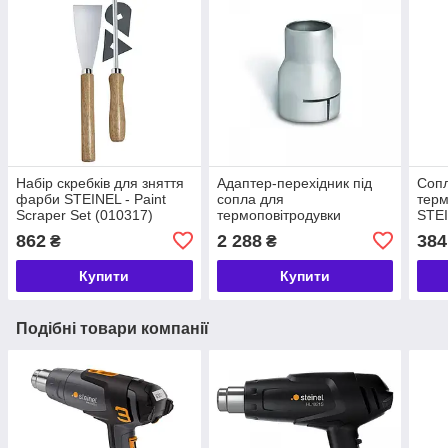
Набір скребків для зняття
Адаптер-перехідник під
Сопл
фарби STEINEL - Paint
сопла для
терм
Scraper Set (010317)
термоповітродувки
STEI
STEINEL - Adapter nozzle
75 м
862
2 288
384
₴
₴
(068035)
Купити
Купити
Подібні товари компанії