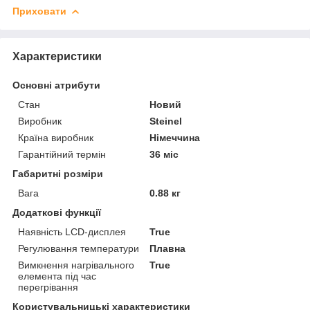
Приховати
Характеристики
Основні атрибути
Стан
Новий
Виробник
Steinel
Країна виробник
Німеччина
Гарантійний термін
36 міс
Габаритні розміри
Вага
0.88 кг
Додаткові функції
Наявність LCD-дисплея
True
Регулювання температури
Плавна
Вимкнення нагрівального
True
елемента під час
перегрівання
Користувальницькі характеристики