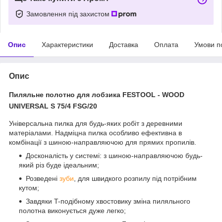
Замовлення під захистом
Опис
Характеристики
Доставка
Оплата
Умови п
Опис
Пиляльне полотно для лобзика FESTOOL - WOOD
UNIVERSAL S 75/4 FSG/20
Універсальна пилка для будь-яких робіт з деревними
матеріалами. Надміцна пилка особливо ефективна в
комбінації з шиною-направляючою для прямих пропилів.
Досконалість у системі: з шиною-направляючою будь-
який різ буде ідеальним;
Розведені
зуби
, для швидкого розпилу під потрібним
кутом;
Завдяки T-подібному хвостовику зміна пиляльного
полотна виконується дуже легко;