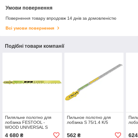
Умови повернення
Повернення товару впродовж 14 днів за домовленістю
Всі умови повернення
Подібні товари компанії
Пиляльне полотно для
Пильное полотно для
Пиль
лобзика FESTOOL -
лобзика S 75/1.4 K/5
лобз
WOOD UNIVERSAL S
105/4 FSG/20 (204332)
4 680
562
624
₴
₴