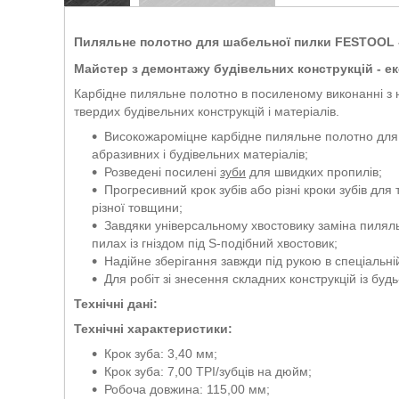
Пиляльне полотно для шабельної пилки FESTOOL 
Майстер з демонтажу будівельних конструкцій - е
Карбідне пиляльне полотно в посиленому виконанні з
твердих будівельних конструкцій і матеріалів.
Високожароміцне карбідне пиляльне полотно для 
абразивних і будівельних матеріалів;
Розведені посилені
зуби
для швидких пропилів;
Прогресивний крок зубів або різні кроки зубів дл
різної товщини;
Завдяки універсальному хвостовику заміна пиляль
пилах із гніздом під S-подібний хвостовик;
Надійне зберігання завжди під рукою в спеціальній
Для робіт зі знесення складних конструкцій із буд
Технічні дані:
Технічні характеристики:
Крок зуба: 3,40 мм;
Крок зуба: 7,00 TPI/зубців на дюйм;
Робоча довжина: 115,00 мм;