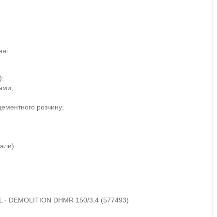
нні
);
ами;
цементного розчину;
али).
L - DEMOLITION DHMR 150/3,4 (577493)