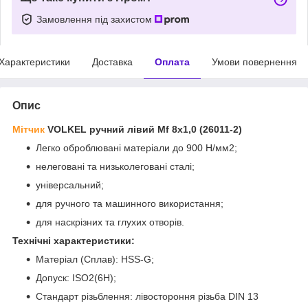
Замовлення під захистом
Характеристики
Доставка
Оплата
Умови повернення
Опис
Мітчик
VOLKEL ручний лівий Мf 8х1,0 (26011-2)
Легко оброблювані матеріали до 900 Н/мм2;
нелеговані та низьколеговані сталі;
універсальний;
для ручного та машинного використання;
для наскрізних та глухих отворів.
Технічні характеристики:
Матеріал (Сплав): HSS-G;
Допуск:
ISO2(6H);
Стандарт різьблення:
лівостороння різьба DIN 13