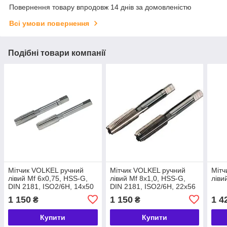
Повернення товару впродовж 14 днів за домовленістю
Всі умови повернення
Подібні товари компанії
Мітчик VOLKEL ручний
Мітчик VOLKEL ручний
Мітч
лівий Мf 6х0,75, HSS-G,
лівий Мf 8х1,0, HSS-G,
ліви
DIN 2181, ISO2/6H, 14х50
DIN 2181, ISO2/6H, 22х56
мм, лівостороння різьба
мм, лівостороння різьба
1 150
1 150
1 4
₴
₴
DIN 13, для наскрізних та
DIN 13, для наскрізних та
глухих
глухих
Купити
Купити