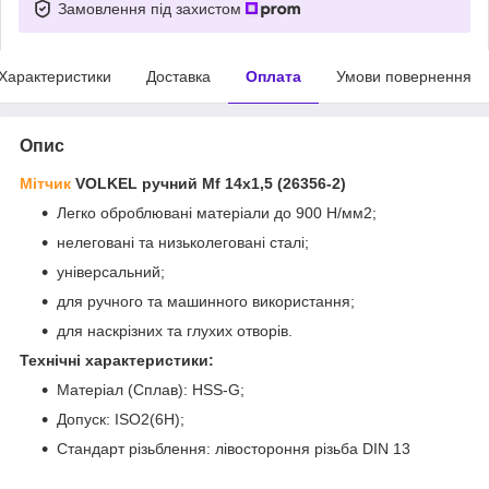
Замовлення під захистом
Характеристики
Доставка
Оплата
Умови повернення
Опис
Мітчик
VOLKEL ручний Мf 14х1,5 (26356-2)
Легко оброблювані матеріали до 900 Н/мм2;
нелеговані та низьколеговані сталі;
універсальний;
для ручного та машинного використання;
для наскрізних та глухих отворів.
Технічні характеристики:
Матеріал (Сплав): HSS-G;
Допуск:
ISO2(6H);
Стандарт різьблення:
лівостороння різьба DIN 13