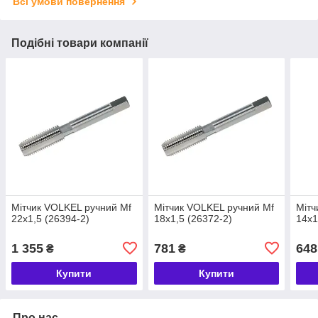
Всі умови повернення
Подібні товари компанії
Мітчик VOLKEL ручний Мf
Мітчик VOLKEL ручний Мf
Мітч
22х1,5 (26394-2)
18х1,5 (26372-2)
14х1
1 355
781
648
₴
₴
Купити
Купити
Про нас