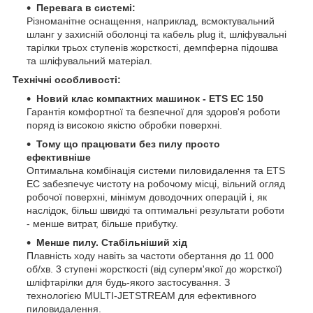
Перевага в системі:
Різноманітне оснащення, наприклад, всмоктувальний
шланг у захисній оболонці та кабель plug it, шліфувальні
тарілки трьох ступенів жорсткості, демпферна підошва
та шліфувальний матеріал.
Технічні особливості:
Новий клас компактних машинок - ETS EC 150
Гарантія комфортної та безпечної для здоров'я роботи
поряд із високою якістю обробки поверхні.
Тому що працювати без пилу просто
ефективніше
Оптимальна комбінація системи пиловидалення та ETS
EC забезпечує чистоту на робочому місці, вільний огляд
робочої поверхні, мінімум доводочних операцій і, як
наслідок, більш швидкі та оптимальні результати роботи
- менше витрат, більше прибутку.
Менше пилу. Стабільніший хід
Плавність ходу навіть за частоти обертання до 11 000
об/хв. 3 ступені жорсткості (від суперм'якої до жорсткої)
шліфтарілки для будь-якого застосування. З
технологією MULTI-JETSTREAM для ефективного
пиловидалення.