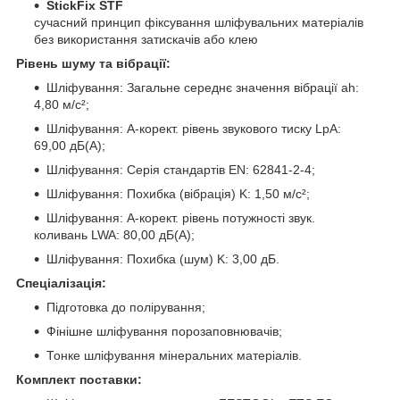
StickFix STF
сучасний принцип фіксування шліфувальних матеріалів
без використання затискачів або клею
Рівень шуму та вібрації:
Шліфування: Загальне середнє значення вібрації ah:
4,80 м/с²;
Шліфування: A-корект. рівень звукового тиску LpA:
69,00 дБ(A);
Шліфування: Серія стандартів EN: 62841-2-4;
Шліфування: Похибка (вібрація) K: 1,50 м/с²;
Шліфування: A-корект. рівень потужності звук.
коливань LWA: 80,00 дБ(A);
Шліфування: Похибка (шум) K: 3,00 дБ.
Спеціалізація:
Підготовка до полірування;
Фінішне шліфування порозаповнювачів;
Тонке шліфування мінеральних матеріалів.
Комплект поставки: