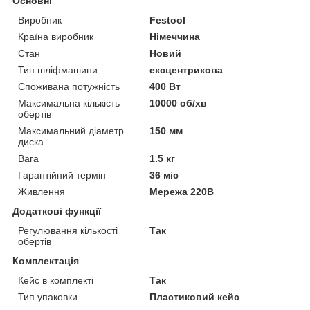
Основні
Виробник
Festool
Країна виробник
Німеччина
Стан
Новий
Тип шліфмашини
ексцентрикова
Споживана потужність
400 Вт
Максимальна кількість
10000 об/хв
обертів
Максимальний діаметр
150 мм
диска
Вага
1.5 кг
Гарантійний термін
36 міс
Живлення
Мережа 220В
Додаткові функції
Регулювання кількості
Так
обертів
Комплектація
Кейс в комплекті
Так
Тип упаковки
Пластиковий кейс