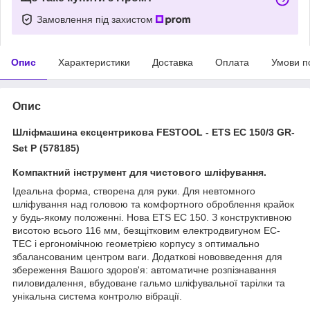
Замовлення під захистом
Опис
Характеристики
Доставка
Оплата
Умови п
Опис
Шліфмашина ексцентрикова FESTOOL - ETS EC 150/3 GR-
Set P (578185)
Компактний інструмент для чистового шліфування.
Ідеальна форма, створена для руки. Для невтомного
шліфування над головою та комфортного оброблення крайок
у будь-якому положенні. Нова ETS EC 150. З конструктивною
висотою всього 116 мм, безщітковим електродвигуном EC-
TEC і ергономічною геометрією корпусу з оптимально
збалансованим центром ваги. Додаткові нововведення для
збереження Вашого здоров'я: автоматичне розпізнавання
пиловидалення, вбудоване гальмо шліфувальної тарілки та
унікальна система контролю вібрації.