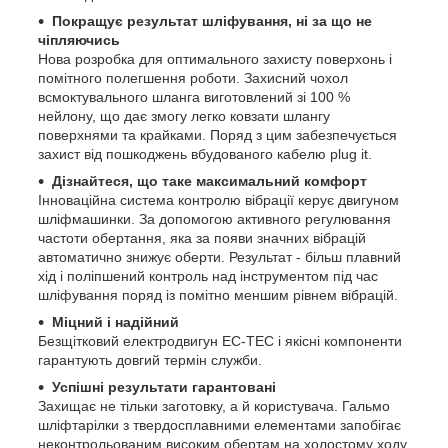
Покращує результат шліфування, ні за що не
чіпляючись
Нова розробка для оптимального захисту поверхонь і
помітного полегшення роботи. Захисний чохол
всмоктувального шланга виготовлений зі 100 %
нейлону, що дає змогу легко ковзати шлангу
поверхнями та крайками. Поряд з цим забезпечується
захист від пошкоджень вбудованого кабелю plug it.
Дізнайтеся, що таке максимальний комфорт
Інноваційна система контролю вібрації керує двигуном
шліфмашинки. За допомогою активного регулювання
частоти обертання, яка за появи значних вібрацій
автоматично знижує оберти. Результат - більш плавний
хід і поліпшений контроль над інструментом під час
шліфування поряд із помітно меншим рівнем вібрацій.
Міцний і надійний
Безщітковий електродвигун EC-TEC і якісні компоненти
гарантують довгий термін служби.
Успішні результати гарантовані
Захищає не тільки заготовку, а й користувача. Гальмо
шліфтарілки з твердосплавними елементами запобігає
неконтрольованим високим обертам на холостому ходу