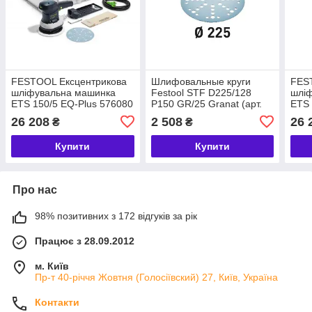
FESTOOL Ексцентрикова
Шлифовальные круги
FES
шліфувальна машинка
Festool STF D225/128
шлі
ETS 150/5 EQ-Plus 576080
P150 GR/25 Granat (арт.
ETS 
205659)
26 208
2 508
26 
₴
₴
Купити
Купити
Про нас
98% позитивних з 172 відгуків за рік
Працює з 28.09.2012
м. Київ
Пр-т 40-річчя Жовтня (Голосіївский) 27, Київ, Україна
Контакти