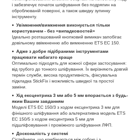
і забезпечує початок шліфування без подряпин на
оброблюваній поверхні, а також швидку зупинку
інструменту.
Увімкнення/вимкнення виконується тільки
користувачем - без «випадковостей»
Ідеально розташований кнопковий вимикач запобігає
довільному ввімкненню або вимкненню ETS EC 150.
Адже з добре підібраними інструментами
працювати набагато краще
Оптимально підходять для кожної сфери застосування:
від грубого до тонкого шліфування. Їх вирізняють довгий
термін служби, висока продуктивність, фіксувальна
підкладка StickFix і можливість швидкої та простої
заміни.
Хід ексцентрика 3 мм або 5 мм впорається з будь-
яким Вашим завданням
Моделі ETS EC 150/3 з ходом ексцентрика 3 мм для
фінішного шліфування або альтернативна модель ETS
EC 150/5 з ходом ексцентрика 5 мм для
підшліфовування і проміжного шліфування ЛФП.
Досконалість у системі
Сістейнери, що комбінуються між собою і з