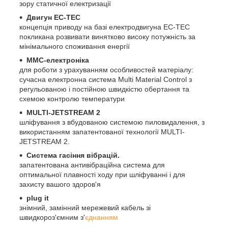
зору статичної електризації
Двигун EC-TEC
концепція приводу на базі електродвигуна EC-TEC
покликана розвивати винятково високу потужність за
мінімального споживання енергії
MMC-електроніка
для роботи з урахуванням особливостей матеріалу:
сучасна електронна система Multi Material Control з
регульованою і постійною швидкістю обертання та
схемою контролю температури
MULTI-JETSTREAM 2
шліфування з вбудованою системою пиловидалення, з
використанням запатентованої технології MULTI-
JETSTREAM 2.
Система гасіння вібрацій.
запатентована антивібраційна система для
оптимальної плавності ходу при шліфуванні і для
захисту вашого здоров'я
plug it
знімний, замінний мережевий кабель зі
швидкороз'ємним з'
єднанням