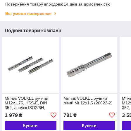
Повернення товару впродовж 14 днів за домовленістю
Всі умови повернення
Подібні товари компанії
Мітчик VOLKEL ручний
Мітчик VOLKEL ручний
Мітч
М12х1,75, HSS-E, DIN
лівий Мf 12х1,5 (26022-2)
М12х
352, допуск ISO2/6H,
352,
29х75 мм, різьба DIN 13,
12х7
1 979
781
3 5
₴
₴
висока ріжуча здатність,
надв
абразивні
здат
Купити
Купити