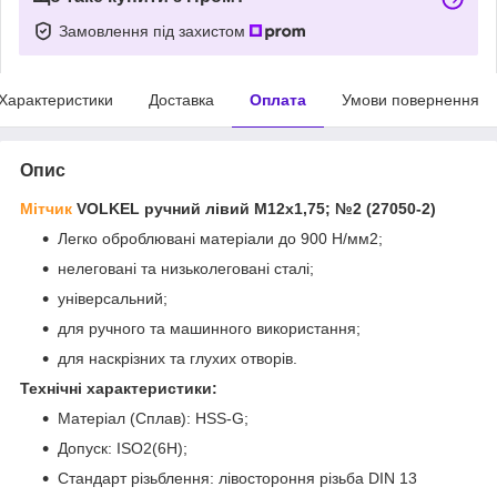
Замовлення під захистом
Характеристики
Доставка
Оплата
Умови повернення
Опис
Мітчик
VOLKEL ручний лівий М12х1,75; №2 (27050-2)
Легко оброблювані матеріали до 900 Н/мм2;
нелеговані та низьколеговані сталі;
універсальний;
для ручного та машинного використання;
для наскрізних та глухих отворів.
Технічні характеристики:
Матеріал (Сплав): HSS-G;
Допуск:
ISO2(6H);
Стандарт різьблення:
лівостороння різьба DIN 13