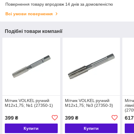
Повернення товару впродовж 14 днів за домовленістю
Всі умови повернення
Подібні товари компанії
Мітчик VOLKEL ручний
Мітчик VOLKEL ручний
Мітч
М12х1,75; №1 (27350-1)
М12х1,75; №3 (27350-3)
ліви
(270
399
399
617
₴
₴
Купити
Купити