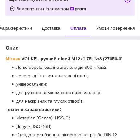
Замовлення під захистом
Характеристики
Доставка
Оплата
Умови повернення
Опис
Мітчик
VOLKEL ручний лівий М12х1,75; №3 (27050-3)
Легко оброблювані матеріали до 900 Н/мм2;
нелеговані та низьколеговані сталі;
універсальний;
для ручного та машинного використання;
для наскрізних та глухих отворів.
Технічні характеристики:
Матеріал (Сплав): HSS-G;
Допуск:
ISO2(6H);
Стандарт різьблення:
лівостороння різьба DIN 13