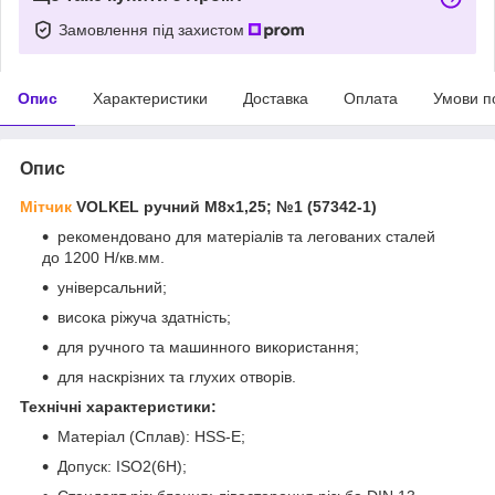
Замовлення під захистом
Опис
Характеристики
Доставка
Оплата
Умови п
Опис
Мітчик
VOLKEL ручний М8х1,25; №1 (57342-1)
рекомендовано для матеріалів та легованих сталей
до 1200 Н/кв.мм.
універсальний;
висока ріжуча здатність;
для ручного та машинного використання;
для наскрізних та глухих отворів.
Технічні характеристики:
Матеріал (Сплав): HSS-E;
Допуск:
ISO2(6H);