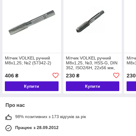
Мітчик VOLKEL ручний
Мітчик VOLKEL ручний
Мітч
М8х1,25; №2 (57342-2)
М8х1,25, №3, HSS-G, DIN
М8х1
352, ISO2/6H, 22х56 мм,
різьба DIN 13, для
406
230
230
₴
₴
наскрізних та глухих
отворів, неабразивні
Купити
Купити
Про нас
98% позитивних з 173 відгуків за рік
Працює з 28.09.2012