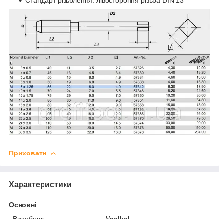
Стандарт різьблення:
лівостороння різьба DIN 13
Приховати
Характеристики
Основні
Виробник
Voelkel