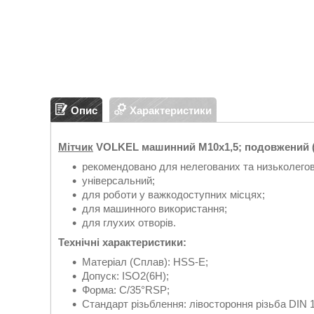
Опис
Характеристики
Мітчик
VOLKEL машинний М10х1,5; подовжений (
рекомендовано для нелегованих та низьколегов
універсальний;
для роботи у важкодоступних місцях;
для машинного використання;
для глухих отворів.
Технічні характеристики:
Матеріал (Сплав): HSS-E;
Допуск:
ISO2(6H);
Форма: С/35°RSP;
Стандарт різьблення:
лівостороння різьба DIN 