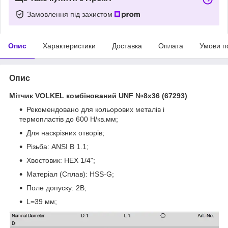
Замовлення під захистом
Опис
Характеристики
Доставка
Оплата
Умови п
Опис
Мітчик VOLKEL комбінований UNF №8x36 (67293)
Рекомендовано для кольорових металів і
термопластів до 600 Н/кв.мм;
Для наскрізних отворів;
Різьба: ANSI B 1.1;
Хвостовик: HEX 1/4";
Матеріал (Сплав):
HSS-G;
Поле допуску: 2B;
L=39 мм;