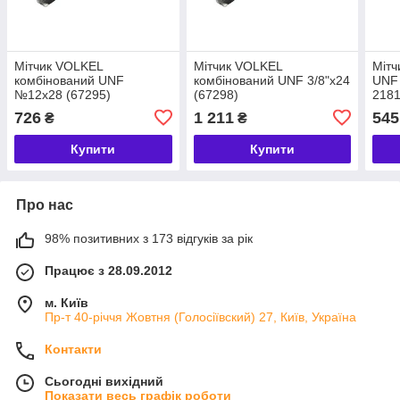
Мітчик VOLKEL
Мітчик VOLKEL
Мітч
комбінований UNF
комбінований UNF 3/8"x24
UNF 
№12x28 (67295)
(67298)
2181
ANSI
726
1 211
545
₴
₴
та г
неаб
Купити
Купити
Про нас
98% позитивних з 173 відгуків за рік
Працює з 28.09.2012
м. Київ
Пр-т 40-річчя Жовтня (Голосіївский) 27, Київ, Україна
Контакти
Сьогодні вихідний
Показати весь графік роботи