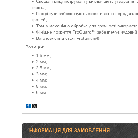
Скошені кінці інструменту виключають утворення з
гвинта;
Гострі кути забезпечують ефективніше передаванн
граней;
Точна механічна обробка для зручності використа
Фінішне покриття ProGuard™ забезпечує чудовий за
Виготовлені зі сталі Protanium®.
Розміри:
1,5 мм;
2 мм;
2,5 мм;
3 мм;
4 мм;
5 мм;
6 мм.
ІНФОРМАЦІЯ ДЛЯ ЗАМОВЛЕННЯ