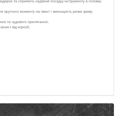
адирок та сприяють надійній посадці інструменту в головку
я крутного моменту на гвинт і зменшують ризик зриву
ння та чудового прилягання;
хист від корозії;