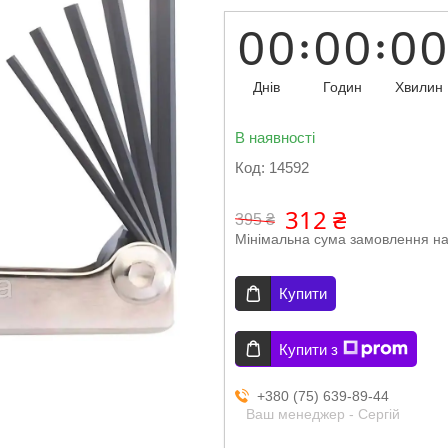
0
0
0
0
0
0
Днів
Годин
Хвилин
В наявності
Код:
14592
312 ₴
395 ₴
Мінімальна сума замовлення на
Купити
Купити з
+380 (75) 639-89-44
Ваш менеджер - Сергій