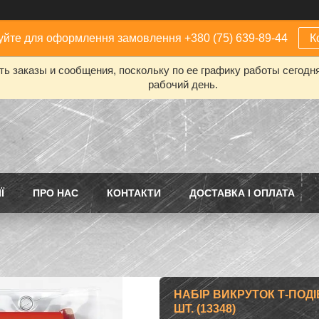
йте для оформлення замовлення +380 (75) 639-89-44
К
ь заказы и сообщения, поскольку по ее графику работы сегодн
рабочий день.
Ї
ПРО НАС
КОНТАКТИ
ДОСТАВКА І ОПЛАТА
НАБІР ВИКРУТОК Т-ПОД
ШТ. (13348)