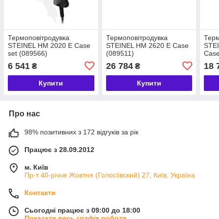
Термоповітродувка
Термоповітродувка
Терм
STEINEL HM 2020 E Case
STEINEL HM 2620 E Case
STEI
set (089566)
(089511)
Case
6 541
26 784
18 
₴
₴
Купити
Купити
Про нас
98% позитивних з 172 відгуків за рік
Працює з 28.09.2012
м. Київ
Пр-т 40-річчя Жовтня (Голосіївский) 27, Київ, Україна
Контакти
Сьогодні працює з 09:00 до 18:00
Показати весь графік роботи