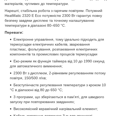
матеріалів, чутливих до температури.
Нарешті, стабільна робота з гарячим повітрям. Потужний
HeatMatic 2320 E Eco потужністю 2300 Вт гарантує повну
безпеку завдяки дисплею та точному налаштуванню
температури в діапазоні 80–650 °C.
Переваги:
Електронне управління, тому ідеально підходить для
термоусадки електричних кабелів, зварювання
пластмас, фольгування, розпаювання електричних
компонентів та промислових процесів термоусадки
Еко-режим як функція таймера від 10 до 1990 секунд
для автоматичного вимкнення;
2300 Вт з дисплеєм, 2-рівневим регулюванням потоку
повітря, 150/500 л/хв;
Безступінчасте регулювання температури з кроком 10
°C в діапазоні від 80 до 650 °C;
3 програми, що зберігаються в пам'яті, для швидкого
запуску при повторюваних завданнях;
Високоякісний керамічний нагрівальний елемент;
Кабель живлення довжиною 3 м для зручності