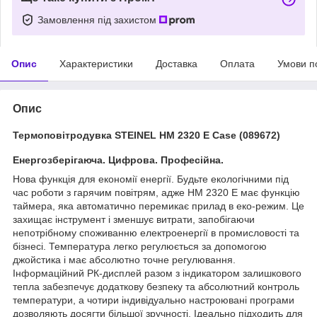
Замовлення під захистом
Опис
Характеристики
Доставка
Оплата
Умови п
Опис
Термоповітродувка STEINEL HM 2320 E Case (089672)
Енергозберігаюча. Цифрова. Професійна.
Нова функція для економії енергії. Будьте екологічними під
час роботи з гарячим повітрям, адже HM 2320 E має функцію
таймера, яка автоматично перемикає прилад в еко-режим. Це
захищає інструмент і зменшує витрати, запобігаючи
непотрібному споживанню електроенергії в промисловості та
бізнесі. Температура легко регулюється за допомогою
джойстика і має абсолютно точне регулювання.
Інформаційний РК-дисплей разом з індикатором залишкового
тепла забезпечує додаткову безпеку та абсолютний контроль
температури, а чотири індивідуально настроювані програми
дозволяють досягти більшої зручності. Ідеально підходить для