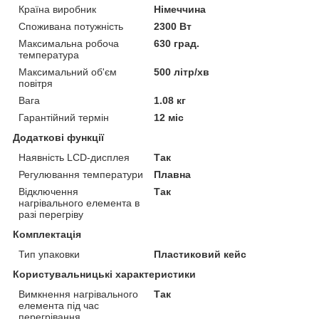
Країна виробник
Німеччина
Споживана потужність
2300 Вт
Максимальна робоча
630 град.
температура
Максимальний об'єм
500 літр/хв
повітря
Вага
1.08 кг
Гарантійний термін
12 міс
Додаткові функції
Наявність LCD-дисплея
Так
Регулювання температури
Плавна
Відключення
Так
нагрівального елемента в
разі перегріву
Комплектація
Тип упаковки
Пластиковий кейс
Користувальницькі характеристики
Вимкнення нагрівального
Так
елемента під час
перегрівання