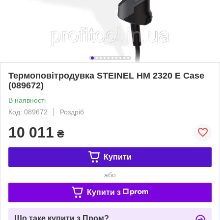
Термоповітродувка STEINEL HM 2320 E Case
(089672)
В наявності
Код: 089672
Роздріб
10 011
₴
Купити
або
Купити з
Що таке купити з Пром?