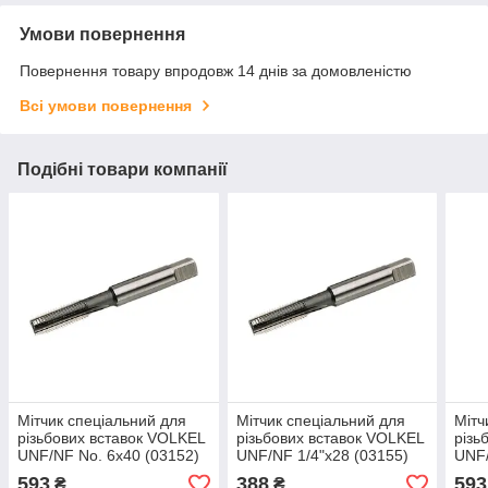
Умови повернення
Повернення товару впродовж 14 днів за домовленістю
Всі умови повернення
Подібні товари компанії
Мітчик спеціальний для
Мітчик спеціальний для
Мітч
різьбових вставок VOLKEL
різьбових вставок VOLKEL
різь
UNF/NF No. 6x40 (03152)
UNF/NF 1/4"x28 (03155)
UNF/
593
388
593
₴
₴