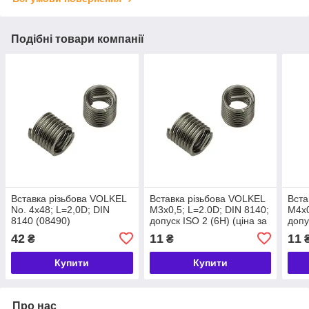
Подібні товари компанії
Вставка різьбова VOLKEL
Вставка різьбова VOLKEL
Вста
No. 4x48; L=2,0D; DIN
М3х0,5; L=2.0D; DIN 8140;
М4х0
8140 (08490)
допуск ІSO 2 (6H) (ціна за
допу
1 од.) (07405)
42
11
11
₴
₴
Купити
Купити
Про нас