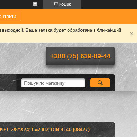
Кошик
онтакти
я выходной. Ваша заявка будет обработана в ближайший
+380 (75) 639-89-44
 3/8"X24; L=2,0D; DIN 8140 (08427)