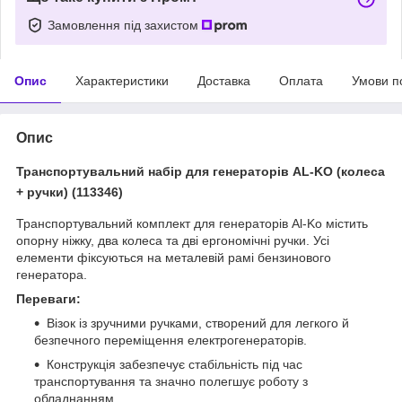
Замовлення під захистом
Опис
Характеристики
Доставка
Оплата
Умови п
Опис
Транспортувальний набір для генераторів AL-KO (колеса
+ ручки) (113346)
Транспортувальний комплект для генераторів Al-Ko містить
опорну ніжку, два колеса та дві ергономічні ручки. Усі
елементи фіксуються на металевій рамі бензинового
генератора.
Переваги:
Візок із зручними ручками, створений для легкого й
безпечного переміщення електрогенераторів.
Конструкція забезпечує стабільність під час
транспортування та значно полегшує роботу з
обладнанням.