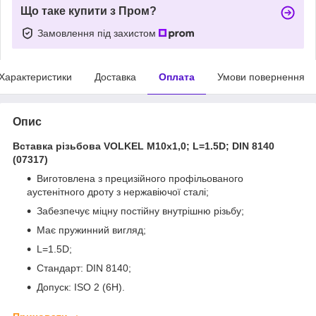
Що таке купити з Пром?
Замовлення під захистом
Характеристики
Доставка
Оплата
Умови повернення
Опис
Вставка різьбова VOLKEL М10х1,0; L=1.5D; DIN 8140
(07317)
Виготовлена з прецизійного профільованого
аустенітного дроту з нержавіючої сталі;
Забезпечує міцну постійну внутрішню різьбу;
Має пружинний вигляд;
L=1.5D;
Стандарт: DIN 8140;
Допуск: ІSO 2 (6H).