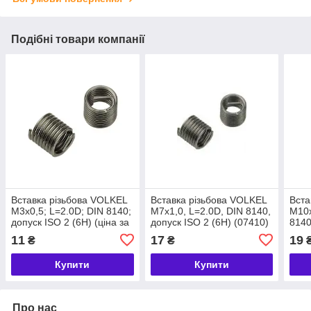
Подібні товари компанії
Вставка різьбова VOLKEL
Вставка різьбова VOLKEL
Вста
М3х0,5; L=2.0D; DIN 8140;
М7х1,0, L=2.0D, DIN 8140,
М10х
допуск ІSO 2 (6H) (ціна за
допуск ІSO 2 (6H) (07410)
8140
1 од.) (07405)
(074
11
17
19
₴
₴
Купити
Купити
Про нас