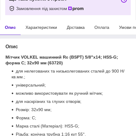
Замовлення під захистом
Опис
Характеристики
Доставка
Оплата
Умови п
Опис
Мітчик VOLKEL машинний Rc (BSPT) 5/8"х14; HSS-G;
форма С; 32х90 мм (63720)
для нелегованих та низьколегованих сталей до 900 Н/
кв.мм.;
універсальний;
можливо використовувати як ручний мітчик;
для наскрізних та глухих отворів;
Розмір:
32х90 мм;
Форма: C;
Марка сталі (Матеріал): HSS-G;
Різьба: конічна трубна 1:16 кут 55°.