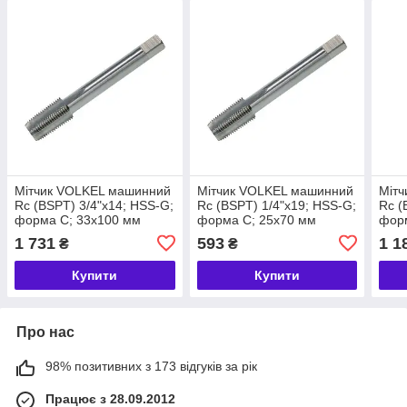
Мітчик VOLKEL машинний
Мітчик VOLKEL машинний
Міт
Rc (BSPT) 3/4"х14; HSS-G;
Rc (BSPT) 1/4"х19; HSS-G;
Rc (
форма С; 33х100 мм
форма С; 25х70 мм
фор
(63722)
(63714)
(637
1 731
593
1 1
₴
₴
Купити
Купити
Про нас
98% позитивних з 173 відгуків за рік
Працює з 28.09.2012