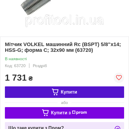
Мітчик VOLKEL машинний Rc (BSPT) 5/8"х14;
HSS-G; форма С; 32х90 мм (63720)
В наявності
Код: 63720
Роздріб
1 731
₴
Купити
або
Купити з
Що таке купити з Пром?