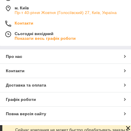
м. Київ
Пр-т 40-річчя Жовтня (Голосіївский) 27, Київ, Україна
Контакти
Сьогодні вихідний
Показати весь графік роботи
Про нас
Контакти
Доставка та оплата
Графік роботи
Повна версія сайту
Сайт створено на маркетплейсі
Prom.ua
Сейчас компания не может быстро обрабатывать заказы и