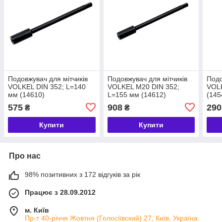
Подовжувач для мітчиків
Подовжувач для мітчиків
Подо
VOLKEL DIN 352; L=140
VOLKEL М20 DIN 352;
VOLK
мм (14610)
L=155 мм (14612)
(145
575
908
290
₴
₴
Купити
Купити
Про нас
98% позитивних з 172 відгуків за рік
Працює з 28.09.2012
м. Київ
Пр-т 40-річчя Жовтня (Голосіївский) 27, Київ, Україна