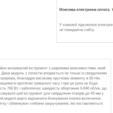
У компанії підключені електро
не покидаючи сайту.
но витривалий інструмент з широкими можливостями, який
 Дана модель з легкістю впорається не тільки зі свердлінням
м крережа, благоадря високому крутному моменту в 65 Нм.
рацювати протягом тривалого часу і при це рука не буде
ть 760 Вт і забезпечує швидкість обертання 0-840 об/хв, що
совувати цей інструмент для свердління отворів до 45 мм у
тей моделі варто відзначити блокування кнопки включення,
ятку і обмежувач глибини закручування, які поставляються