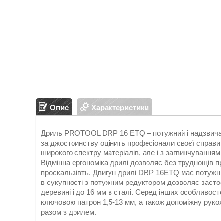
Опис
Характеристики
Дриль PROTOOL DRP 16 ETQ – потужний і надзвичай
за джостоинству оцінить професіонали своєї справи.
широкого спектру матеріалів, але і з загвинчування
Відмінна ергономіка дрилі дозволяє без труднощів п
проскальзівть. Двигун дрилі DRP 16ETQ має потужніс
в сукупності з потужним редуктором дозволяє засто
деревині і до 16 мм в сталі. Серед інших особливос
ключовою патрон 1,5-13 мм, а також допоміжну руко
разом з дрилем.