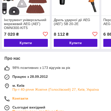
Інструмент універсальний
Дриль ударної дії AEG
Пер
мережевий AEG (АЕГ)
(АЕГ) SB 20-2E
AEG 
OMNI300-KIT5
7 020
8 112
6 8
₴
₴
Купити
Купити
Про нас
98% позитивних з 173 відгуків за рік
Працює з 28.09.2012
м. Київ
Пр-т 40-річчя Жовтня (Голосіївский) 27, Київ, Україна
Контакти
Сьогодні вихідний