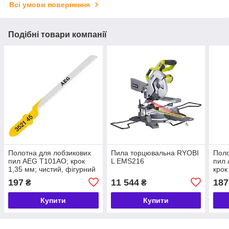
Всі умови повернення
Подібні товари компанії
Полотна для лобзикових
Пила торцювальна RYOBI
Поло
пил AEG T101AO; крок
L EMS216
пил 
1,35 мм; чистий, фігурний
крок
рез; 5 шт.
ламі
197
11 544
187
₴
₴
Купити
Купити