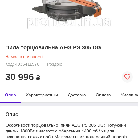
Пила торцювальна AEG PS 305 DG
Немає в наявності
Код: 4935411570
Роздріб
30 996
₴
Опис
Характеристики
Доставка
Оплата
Умови п
Опис
Особливості торцювальної пили AEG PS 305 DG: Потужний
двигун 1800Вт з частотою обертання 4400 об / хв для
виконання важких робіт Максимальний поперечний переріз